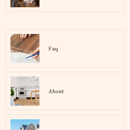
Faq
About