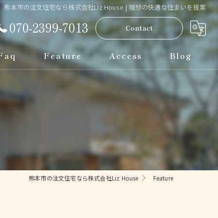
熊本市の注文住宅なら株式会社Liz House | 理想の快適な住まいを提案
070-2399-7013
Contact
Faq
Feature
Access
Blog
安い
断熱
シンプルモダン
おしゃれ
熊本市の注文住宅なら株式会社Liz House
Feature
デザイン